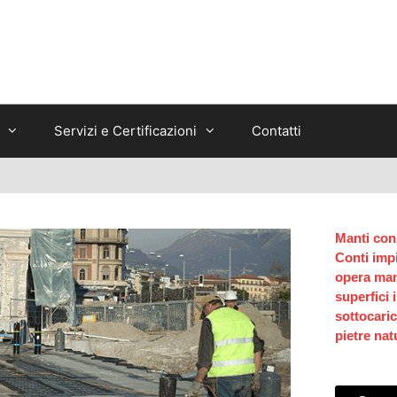
Servizi e Certificazioni
Contatti
Manti con 
Conti impi
opera man
superfici
sottocaric
pietre natu